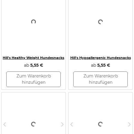
Loading...
Loading...
Hill's Healthy Weight Hundesnacks
Hill's Hypoallergenic Hundesnacks
ab
5,55 €
ab
5,55 €
Zum Warenkorb
Zum Warenkorb
hinzufügen
hinzufügen
Previous
Next
Previous
N