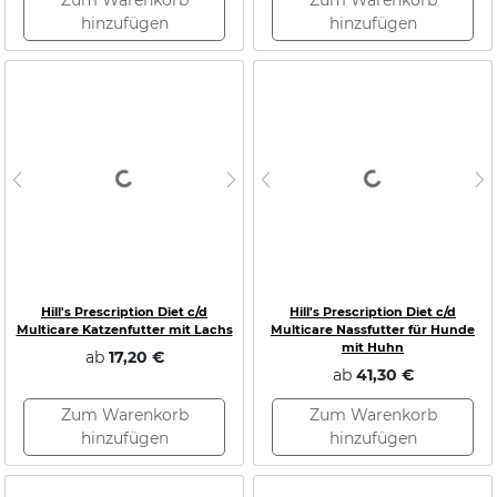
Zum Warenkorb
Zum Warenkorb
hinzufügen
hinzufügen
Loading...
Loading...
Previous
Next
Previous
N
Hill's Prescription Diet c/d
Hill's Prescription Diet c/d
Multicare Katzenfutter mit Lachs
Multicare Nassfutter für Hunde
mit Huhn
ab
17,20 €
ab
41,30 €
Zum Warenkorb
Zum Warenkorb
hinzufügen
hinzufügen