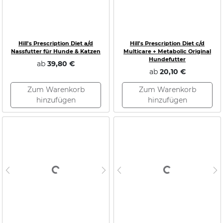
Loading...
Loading...
Hill's Prescription Diet a/d
Hill's Prescription Diet c/d
Nassfutter für Hunde & Katzen
Multicare + Metabolic Original
Hundefutter
ab
39,80 €
ab
20,10 €
Zum Warenkorb
Zum Warenkorb
hinzufügen
hinzufügen
Loading...
Loading...
Previous
Next
Previous
N