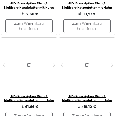
Hill's Prescription Diet c/d
Hill's Prescription Diet c/d
Multicare Hundefutter mit Huhn
Multicare Katzenfutter mit Huhn
ab
17,60 €
ab
19,52 €
Zum Warenkorb
Zum Warenkorb
hinzufügen
hinzufügen
Loading...
Loading...
Previous
Next
Previous
N
Hill's Prescription Diet c/d
Hill's Prescription Diet c/d
Multicare Katzenfutter mit Huhn
Multicare Katzenfutter mit Huhn
ab
61,66 €
ab
18,10 €