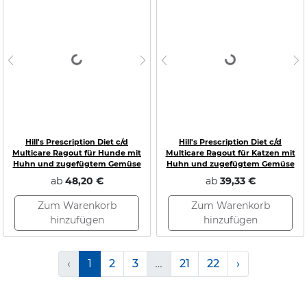
Loading...
Loading...
Previous
Next
Previous
N
Hill's Prescription Diet c/d
Hill's Prescription Diet c/d
Multicare Ragout für Hunde mit
Multicare Ragout für Katzen mit
Huhn und zugefügtem Gemüse
Huhn und zugefügtem Gemüse
ab
48,20 €
ab
39,33 €
Zum Warenkorb
Zum Warenkorb
hinzufügen
hinzufügen
‹
1
2
3
…
21
22
›