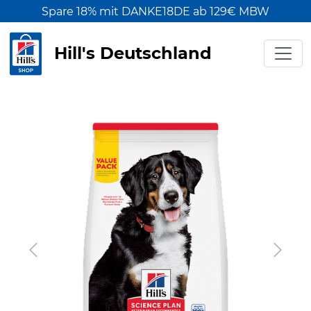
Spare 18% mit DANKE18DE ab 129€ MBW
Hill's Deutschland
Previous
Next