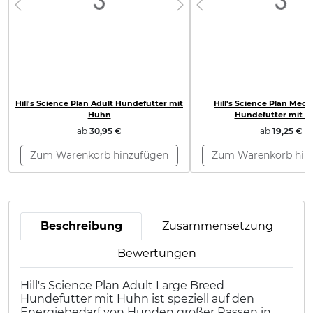
Previous
Next
Previous
Hill's Science Plan Adult Hundefutter mit
Hill's Science Plan Med
Huhn
Hundefutter mit 
ab
30,95 €
ab
19,25 €
Zum Warenkorb hinzufügen
Zum Warenkorb hin
Beschreibung
Zusammensetzung
Bewertungen
Hill's Science Plan Adult Large Breed
Hundefutter mit Huhn ist speziell auf den
Energiebedarf von Hunden großer Rassen in