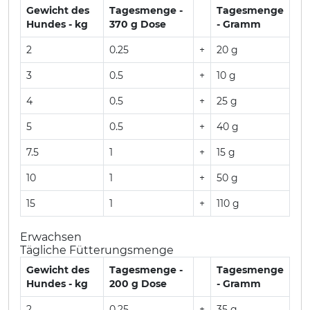
Gewicht des
Tagesmenge -
Tagesmenge
Hundes - kg
370 g Dose
- Gramm
2
0.25
+
20 g
3
0.5
+
10 g
4
0.5
+
25 g
5
0.5
+
40 g
7.5
1
+
15 g
10
1
+
50 g
15
1
+
110 g
Erwachsen
Tägliche Fütterungsmenge
Gewicht des
Tagesmenge -
Tagesmenge
Hundes - kg
200 g Dose
- Gramm
2
0.25
+
35 g