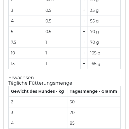
3
0.5
+
35 g
4
0.5
+
55 g
5
0.5
+
70 g
7.5
1
+
70 g
10
1
+
105 g
15
1
+
165 g
Erwachsen
Tägliche Fütterungsmenge
Gewicht des Hundes - kg
Tagesmenge - Gramm
2
50
3
70
4
85