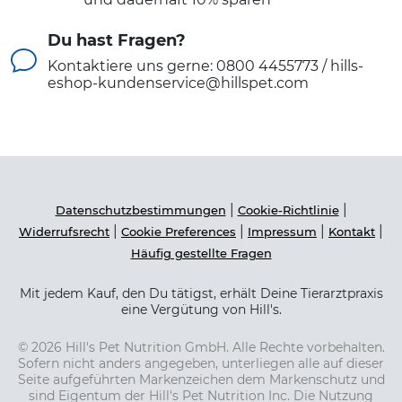
Du hast Fragen?
Kontaktiere uns gerne: 0800 4455773 / hills-
eshop-kundenservice@hillspet.com
|
|
Datenschutzbestimmungen
Cookie-Richtlinie
|
|
|
|
Widerrufsrecht
Cookie Preferences
Impressum
Kontakt
Häufig gestellte Fragen
Mit jedem Kauf, den Du tätigst, erhält Deine Tierarztpraxis
eine Vergütung von Hill's.
© 2026 Hill's Pet Nutrition GmbH. Alle Rechte vorbehalten.
Sofern nicht anders angegeben, unterliegen alle auf dieser
Seite aufgeführten Markenzeichen dem Markenschutz und
sind Eigentum der Hill's Pet Nutrition Inc. Die Nutzung