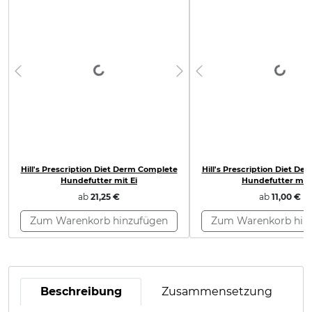
Loading...
Loading...
Previous
Next
Previous
Hill's Prescription Diet Derm Complete
Hill's Prescription Diet D
Hundefutter mit Ei
Hundefutter mit 
ab
21,25 €
ab
11,00 €
Zum Warenkorb hinzufügen
Zum Warenkorb hin
Beschreibung
Zusammensetzung