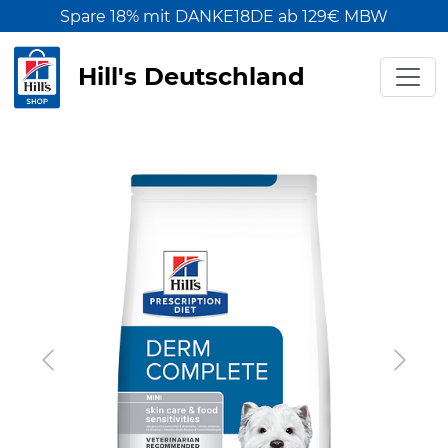
Spare 18% mit DANKE18DE ab 129€ MBW
Hill's Deutschland
Previous
Next