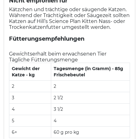
Nicht empfohlen für
Kätzchen und trächtige oder säugende Katzen.
Während der Trächtigkeit oder Säugezeit sollten
Katzen auf Hill’s Science Plan Kitten Nass- oder
Trockenkatzenfutter umgestellt werden.
Fütterungsempfehlungen
Gewichtserhalt beim erwachsenen Tier
Tägliche Fütterungsmenge
Gewicht der
Tagesmenge (in Gramm) - 85g
Katze - kg
Frischebeutel
2
2
3
2 1/2
4
3 1/2
5
4
6+
60 g pro kg