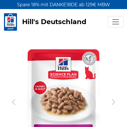
Spare 18% mit DANKE18DE ab 129€ MBW
Hill's Deutschland
Previous
Next