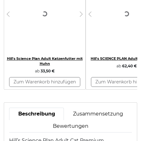
Loading
Loading...
Previous
Next
Previous
Hill's Science Plan Adult Katzenfutter mit
Hill's SCIENCE PLAN Adult 
Huhn
ab
62,40 €
ab
33,50 €
Zum Warenkorb hinzufügen
Zum Warenkorb hin
Beschreibung
Zusammensetzung
Bewertungen
Hill’s Science Plan Adult Cat Premium