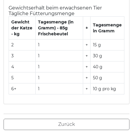
Gewichtserhalt beim erwachsenen Tier
Tägliche Fütterungsmenge
Gewicht
Tagesmenge (in
Tagesmenge
der Katze
Gramm) - 85g
+
in Gramm
- kg
Frischebeutel
2
1
+
15 g
3
1
+
30 g
4
1
+
40 g
5
1
+
50 g
6+
1
+
10 g pro kg
Zurück