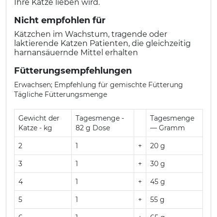
Ihre Katze lieben wird.
Nicht empfohlen für
Kätzchen im Wachstum, tragende oder
laktierende Katzen Patienten, die gleichzeitig
harnansäuernde Mittel erhalten
Fütterungsempfehlungen
Erwachsen; Empfehlung für gemischte Fütterung
Tägliche Fütterungsmenge
Gewicht der
Tagesmenge -
Tagesmenge
Katze - kg
82 g Dose
— Gramm
2
1
+
20 g
3
1
+
30 g
4
1
+
45 g
5
1
+
55 g