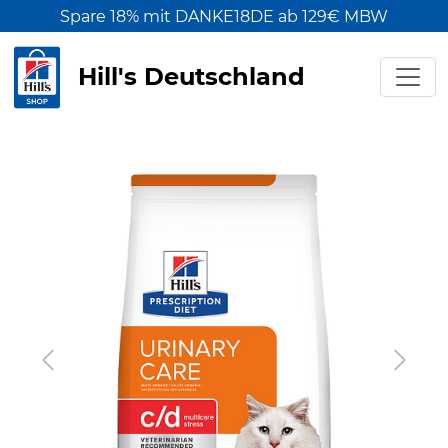
Spare 18% mit DANKE18DE ab 129€ MBW
Hill's Deutschland
Previous
Next