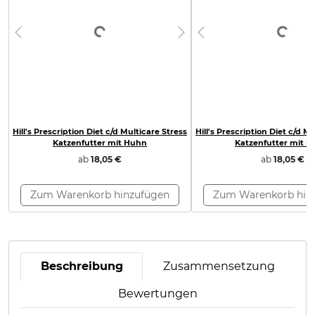
Loading...
Loading...
Previous
Next
Previous
Hill's Prescription Diet c/d Multicare Stress
Hill's Prescription Diet c/d M
Katzenfutter mit Huhn
Katzenfutter mit L
ab
18,05 €
ab
18,05 €
Zum Warenkorb hinzufügen
Zum Warenkorb hin
Beschreibung
Zusammensetzung
Bewertungen