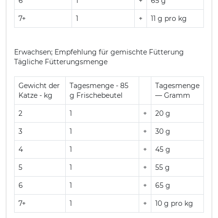
6
1
+
65 g
7+
1
+
11 g pro kg
Erwachsen; Empfehlung für gemischte Fütterung
Tägliche Fütterungsmenge
Gewicht der
Tagesmenge - 85
Tagesmenge
Katze - kg
g Frischebeutel
— Gramm
2
1
+
20 g
3
1
+
30 g
4
1
+
45 g
5
1
+
55 g
6
1
+
65 g
7+
1
+
10 g pro kg