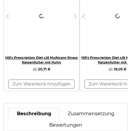
Loading...
Loading...
Previous
Next
Previous
Hill's Prescription Diet c/d Multicare Stress
Hill's Prescription Diet c/d M
Katzenfutter mit Huhn
Katzenfutter mit 
ab
20,71 €
ab
18,05 €
Zum Warenkorb hinzufügen
Zum Warenkorb hin
Beschreibung
Zusammensetzung
Bewertungen