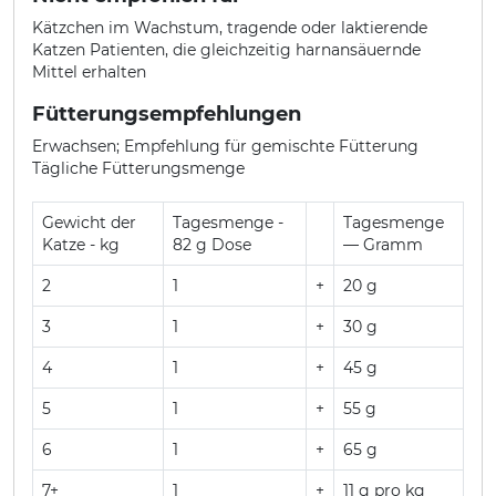
Kätzchen im Wachstum, tragende oder laktierende
Katzen Patienten, die gleichzeitig harnansäuernde
Mittel erhalten
Fütterungsempfehlungen
Erwachsen; Empfehlung für gemischte Fütterung
Tägliche Fütterungsmenge
Gewicht der
Tagesmenge -
Tagesmenge
Katze - kg
82 g Dose
— Gramm
2
1
+
20 g
3
1
+
30 g
4
1
+
45 g
5
1
+
55 g
6
1
+
65 g
7+
1
+
11 g pro kg