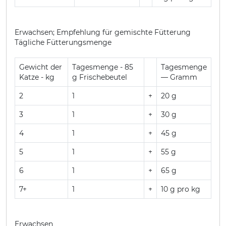
Erwachsen; Empfehlung für gemischte Fütterung
Tägliche Fütterungsmenge
Gewicht der
Tagesmenge - 85
Tagesmenge
Katze - kg
g Frischebeutel
— Gramm
2
1
+
20 g
3
1
+
30 g
4
1
+
45 g
5
1
+
55 g
6
1
+
65 g
7+
1
+
10 g pro kg
Erwachsen