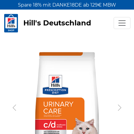
Spare 18% mit DANKE18DE ab 129€ MBW
Hill's Deutschland
Previous
Next