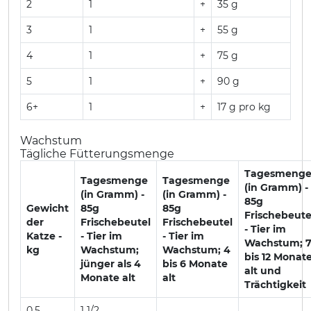
2
1
+
35 g
3
1
+
55 g
4
1
+
75 g
5
1
+
90 g
6+
1
+
17 g pro kg
Wachstum
Tägliche Fütterungsmenge
Tagesmeng
Tagesmenge
Tagesmenge
(in Gramm) -
(in Gramm) -
(in Gramm) -
85g
Gewicht
85g
85g
Frischebeute
der
Frischebeutel
Frischebeutel
- Tier im
Katze -
- Tier im
- Tier im
Wachstum; 
kg
Wachstum;
Wachstum; 4
bis 12 Monat
jünger als 4
bis 6 Monate
alt und
Monate alt
alt
Trächtigkeit
0.5
1 1/2