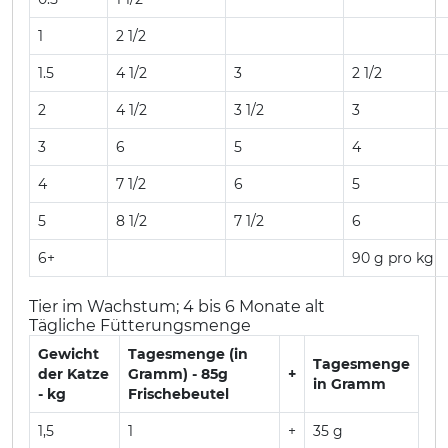
1
2 1/2
1.5
4 1/2
3
2 1/2
2
4 1/2
3 1/2
3
3
6
5
4
4
7 1/2
6
5
5
8 1/2
7 1/2
6
6+
90 g pro kg
Tier im Wachstum; 4 bis 6 Monate alt
Tägliche Fütterungsmenge
Gewicht
Tagesmenge (in
Tagesmenge
der Katze
Gramm) - 85g
+
in Gramm
- kg
Frischebeutel
1,5
1
+
35 g