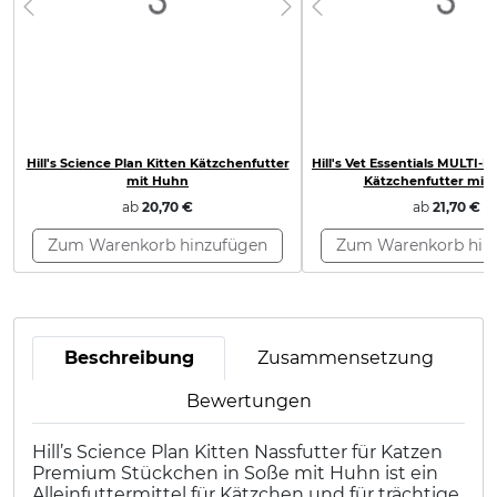
Loading...
Loading.
Previous
Next
Previous
Hill's Science Plan Kitten Kätzchenfutter
Hill's Vet Essentials MULTI-
mit Huhn
Kätzchenfutter mit
ab
20,70 €
ab
21,70 €
Zum Warenkorb hinzufügen
Zum Warenkorb hin
Beschreibung
Zusammensetzung
Bewertungen
Hill’s Science Plan Kitten Nassfutter für Katzen
Premium Stückchen in Soße mit Huhn ist ein
Alleinfuttermittel für Kätzchen und für trächtige