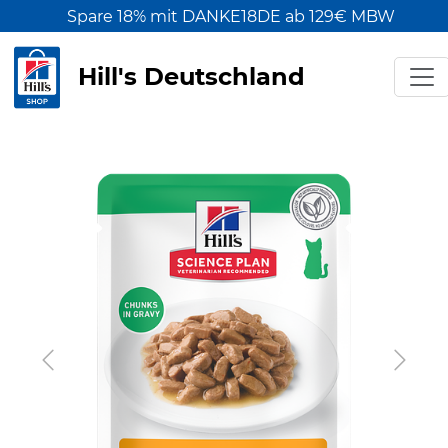
Spare 18% mit DANKE18DE ab 129€ MBW
Hill's Deutschland
Previous
Next